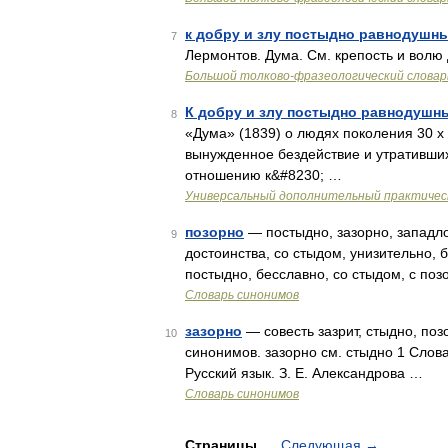
к добру и злу постыдно равнодушны
7
Лермонтов. Дума. См. крепость и волю
Большой толково-фразеологический словар
К добру и злу постыдно равнодушн
8
«Дума» (1839) о людях поколения 30 х 
вынужденное бездействие и утративших
отношению к&#8230; …
Универсальный дополнительный практическ
позорно
— постыдно, зазорно, западло
9
достоинства, со стыдом, унизительно, 
постыдно, бесславно, со стыдом, с по
Словарь синонимов
зазорно
— совесть зазрит, стыдно, поз
10
синонимов. зазорно см. стыдно 1 Слова
Русский язык. З. Е. Александрова …
Словарь синонимов
Страницы
Следующая
→