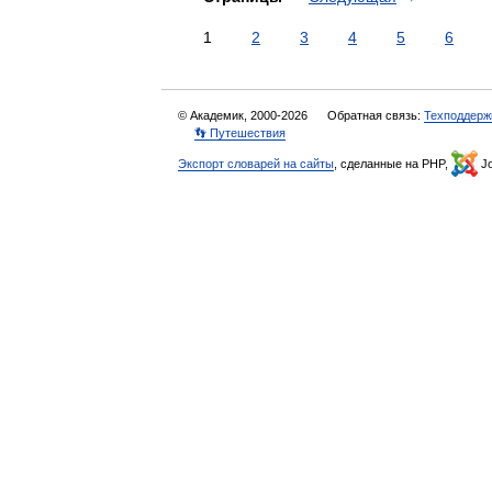
1
2
3
4
5
6
© Академик, 2000-2026
Обратная связь:
Техподдерж
👣 Путешествия
Экспорт словарей на сайты
, сделанные на PHP,
Jo