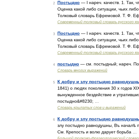
Постыдно
— I нареч. качеств. 1. Так, 
2
Оценка какой либо ситуации, чьих либ
Толковый словарь Ефремовой. Т. Ф. Е
Современный толковый словарь русского я
Постыдно
— I нареч. качеств. 1. Так, 
3
Оценка какой либо ситуации, чьих либ
Толковый словарь Ефремовой. Т. Ф. Е
Современный толковый словарь русского я
постыдно
— см. постыдный; нареч. Пос
4
Словарь многих выражений
К добру и злу постыдно равнодушн
5
1841) о людях поколения 30 х годов XI
вынужденное бездействие и утративших 
постыдно&#8230; …
Словарь крылатых слов и выражений
К добру и злу постыдно равнодушн
6
злу постыдно равнодушны, Въ началѣ 
См. Крепость и волю дарует борьба …
Большой толково-фразеологический словар