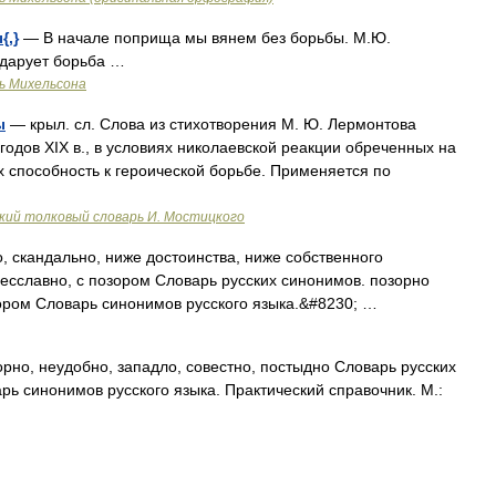
{,}
— В начале поприща мы вянем без борьбы. М.Ю.
 дарует борьба …
ь Михельсона
ы
— крыл. сл. Слова из стихотворения М. Ю. Лермонтова
годов XIX в., в условиях николаевской реакции обреченных на
 способность к героической борьбе. Применяется по
ий толковый словарь И. Мостицкого
, скандально, ниже достоинства, ниже собственного
бесславно, с позором Словарь русских синонимов. позорно
зором Словарь синонимов русского языка.&#8230; …
орно, неудобно, западло, совестно, постыдно Словарь русских
рь синонимов русского языка. Практический справочник. М.: