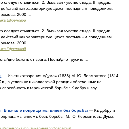
что следует стыдиться. 2. Вызывая чувство стыда. II предик.
о действий как характеризующихся постыдным поведением.
фремова. 2000 …
зыка Ефремовой
что следует стыдиться. 2. Вызывая чувство стыда. II предик.
о действий как характеризующихся постыдным поведением.
фремова. 2000 …
зыка Ефремовой
ты/дно бежать от врага. Посты/дно трусить …
ы
— Из стихотворения «Дума» (1838) М. Ю. Лермонтова (1814
X в., в условиях николаевской реакции обреченных на
способность к героической борьбе.: К добру и злу
ы, В начале поприща мы вянем без борьбы
— Къ добру и
поприща мы вянемъ безъ борьбы. М. Ю. Лермонтовъ. Дума.
ь Михельсона (оригинальная орфография)