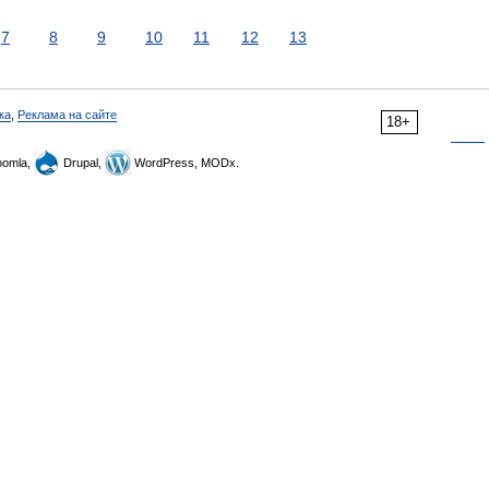
7
8
9
10
11
12
13
ка
,
Реклама на сайте
18+
omla,
Drupal,
WordPress, MODx.