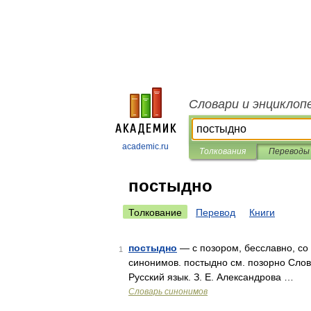
Словари и энциклоп
academic.ru
Толкования
Переводы
постыдно
Толкование
Перевод
Книги
постыдно
— с позором, бесславно, со 
1
синонимов. постыдно см. позорно Слов
Русский язык. З. Е. Александрова …
Словарь синонимов